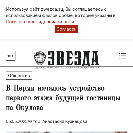
Используя сайт zwezda.su, Вы соглашаетесь с
использованием файлов cookie, которые указаны в
Политике конфиденциальности
Согласен
16+
Главные темы
80 лет Победы
Общество
Молодежная столица РФ
СВО
​В Перми началось устройство
Выборы в Пермском крае
первого этажа будущей гостиницы
Социальная поддержка
на Окулова
Инфраструктура
Благоустройство
05.05.2025
Автор: Анастасия Кузнецова