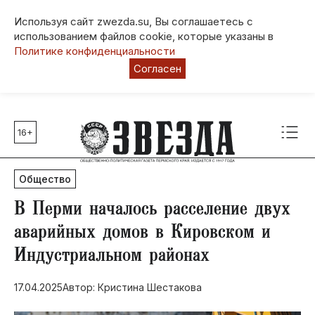
Используя сайт zwezda.su, Вы соглашаетесь с
использованием файлов cookie, которые указаны в
Политике конфиденциальности
Согласен
16+
Главные темы
80 лет Победы
Общество
Молодежная столица РФ
СВО
​В Перми началось расселение двух
Выборы в Пермском крае
аварийных домов в Кировском и
Социальная поддержка
Индустриальном районах
Инфраструктура
Благоустройство
17.04.2025
Автор: Кристина Шестакова