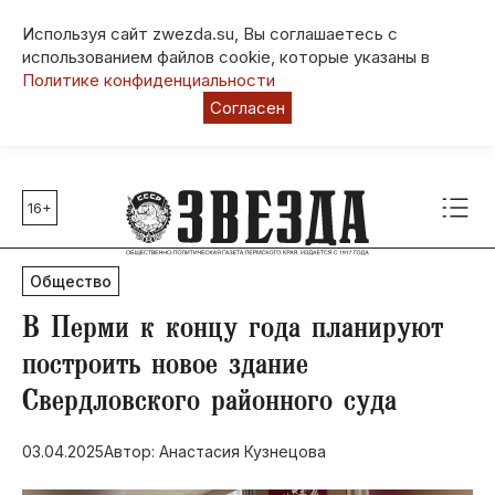
Используя сайт zwezda.su, Вы соглашаетесь с
использованием файлов cookie, которые указаны в
Политике конфиденциальности
Согласен
16+
Главные темы
80 лет Победы
Общество
Молодежная столица РФ
СВО
​В Перми к концу года планируют
Выборы в Пермском крае
построить новое здание
Социальная поддержка
Свердловского районного суда
Инфраструктура
Благоустройство
03.04.2025
Автор: Анастасия Кузнецова