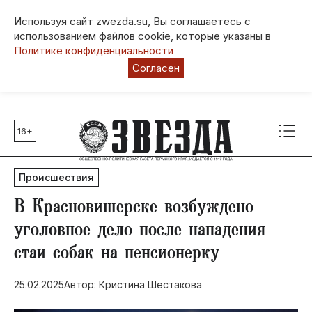
Используя сайт zwezda.su, Вы соглашаетесь с
использованием файлов cookie, которые указаны в
Политике конфиденциальности
Согласен
16+
Главные темы
80 лет Победы
Происшествия
Молодежная столица РФ
СВО
​В Красновишерске возбуждено
Выборы в Пермском крае
уголовное дело после нападения
Социальная поддержка
стаи собак на пенсионерку
Инфраструктура
Благоустройство
25.02.2025
Автор: Кристина Шестакова