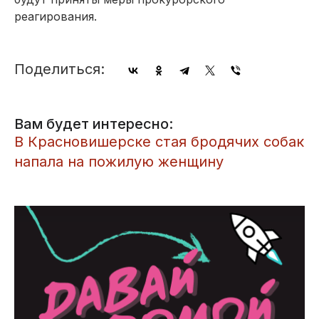
реагирования.
Поделиться:
Вам будет интересно:
​В Красновишерске стая бродячих собак
напала на пожилую женщину