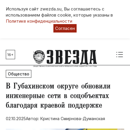
Используя сайт zwezda.su, Вы соглашаетесь с
использованием файлов cookie, которые указаны в
Политике конфиденциальности
Согласен
16+
Главные темы
80 лет Победы
Общество
Молодежная столица РФ
СВО
В Губахинском округе обновили
Выборы в Пермском крае
инженерные сети в соцобъектах
Социальная поддержка
благодаря краевой поддержке
Инфраструктура
Благоустройство
02.10.2025
Автор: Кристина Смирнова-Думанская