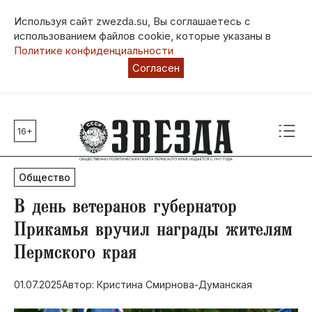
Используя сайт zwezda.su, Вы соглашаетесь с
использованием файлов cookie, которые указаны в
Политике конфиденциальности
Согласен
16+
Главные темы
80 лет Победы
Общество
Молодежная столица РФ
СВО
В день ветеранов губернатор
Выборы в Пермском крае
Прикамья вручил награды жителям
Социальная поддержка
Пермского края
Инфраструктура
Благоустройство
01.07.2025
Автор: Кристина Смирнова-Думанская