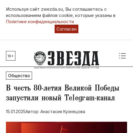
Используя сайт zwezda.su, Вы соглашаетесь с
использованием файлов cookie, которые указаны в
Политике конфиденциальности
Согласен
16+
Главные темы
80 лет Победы
Общество
Молодежная столица РФ
СВО
​В честь 80-летия Великой Победы
Выборы в Пермском крае
запустили новый Telegram-канал
Социальная поддержка
15.01.2025
Автор: Анастасия Кузнецова
Инфраструктура
Благоустройство