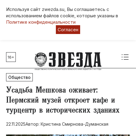
Используя сайт zwezda.su, Вы соглашаетесь с
использованием файлов cookie, которые указаны в
Политике конфиденциальности
Согласен
16+
Главные темы
80 лет Победы
Общество
Молодежная столица РФ
СВО
Усадьба Мешкова оживает:
Выборы в Пермском крае
Пермский музей откроет кафе и
Социальная поддержка
турцентр в исторических зданиях
Инфраструктура
Благоустройство
22.11.2025
Автор: Кристина Смирнова-Думанская