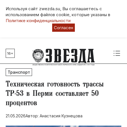
Используя сайт zwezda.su, Вы соглашаетесь с
использованием файлов cookie, которые указаны в
Политике конфиденциальности
Согласен
16+
Главные темы
80 лет Победы
Транспорт
Молодежная столица РФ
СВО
​Техническая готовность трассы
Выборы в Пермском крае
ТР-53 в Перми составляет 50
Социальная поддержка
процентов
Инфраструктура
Благоустройство
21.05.2026
Автор: Анастасия Кузнецова