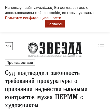
Используя сайт zwezda.su, Вы соглашаетесь с
использованием файлов cookie, которые указаны в
Политике конфиденциальности
Согласен
16+
Главные темы
80 лет Победы
Происшествия
Молодежная столица РФ
СВО
​Суд подтвердил законность
Выборы в Пермском крае
требований прокуратуры о
Социальная поддержка
признании недействительными
Инфраструктура
контрактов музея ПЕРММ с
Благоустройство
художником