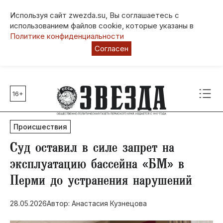
Используя сайт zwezda.su, Вы соглашаетесь с
использованием файлов cookie, которые указаны в
Политике конфиденциальности
Согласен
16+
Главные темы
80 лет Победы
Происшествия
Молодежная столица РФ
СВО
​Суд оставил в силе запрет на
Выборы в Пермском крае
эксплуатацию бассейна «БМ» в
Социальная поддержка
Перми до устранения нарушений
Инфраструктура
Благоустройство
28.05.2026
Автор: Анастасия Кузнецова