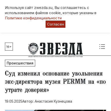
Используя сайт zwezda.su, Вы соглашаетесь с
использованием файлов cookie, которые указаны в
Политике конфиденциальности
Согласен
16+
Главные темы
80 лет Победы
Происшествия
Молодежная столица РФ
СВО
​Суд изменил основание увольнения
Выборы в Пермском крае
экс-директора музея PERMM на «по
Социальная поддержка
утрате доверия»
Инфраструктура
Благоустройство
19.05.2025
Автор: Анастасия Кузнецова