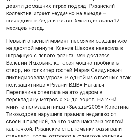
девяти домашних играх подряд. Рязанский
коллектив играет неудачно на выезде –
последняя победа в гостях была одержана 12
месяцев назад.
Первый опасный момент пермячки создали уже
на десятой минуте. Ксения Шахова навесила в
штрафную с левого фланга, мяч достался
Валерии Имховик, которая мощно пробила в
створ, но голкипер гостей Мария Свидунович
ликвидировала угрозу. В одной из ответных атак
полузащитница «Рязани-ВДВ» Наталья
Перепечина ответила на это ударом в
перекладину метров с 20 до ворот. На 27-й
минуте полузащитница «Звезды-2005» Кристина
Тиховодова нарушила правила недалеко от
своей штрафной, за что была наказана желтой
карточкой. Рязанские спортсменки разыграли
стандарт, после которого в суматохе капитан