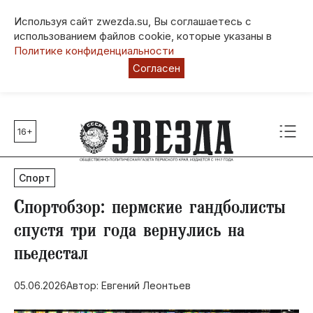
Используя сайт zwezda.su, Вы соглашаетесь с
использованием файлов cookie, которые указаны в
Политике конфиденциальности
Согласен
16+
Главные темы
80 лет Победы
Спорт
Молодежная столица РФ
СВО
Спортобзор: пермские гандболисты
Выборы в Пермском крае
спустя три года вернулись на
Социальная поддержка
пьедестал
Инфраструктура
Благоустройство
05.06.2026
Автор: Евгений Леонтьев