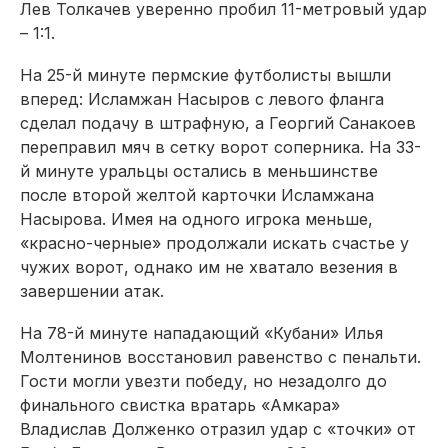
Лев Толкачев уверенно пробил 11-мет­ровый удар
– 1:1.
На 25-й минуте пермские футболисты вышли
вперед: Исламжан Насыров с левого фланга
сделал подачу в штрафную, а Георгий Санакоев
переправил мяч в сетку ворот соперника. На 33-
й минуте уральцы остались в меньшинстве
после второй желтой карточки Исламжана
Насырова. Имея на одного игрока меньше,
«красно-черные» продолжали искать счастье у
чужих ворот, однако им не хватало везения в
завершении атак.
На 78-й минуте нападающий «Кубани» Илья
Молтенинов восстановил равенство с пенальти.
Гости могли увезти победу, но незадолго до
финального свистка вратарь «Амкара»
Владислав Долженко отразил удар с «точки» от