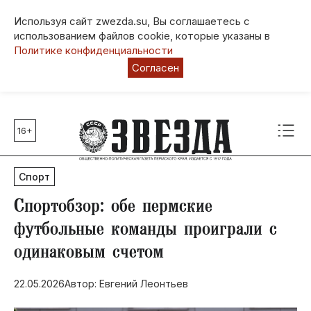
Используя сайт zwezda.su, Вы соглашаетесь с
использованием файлов cookie, которые указаны в
Политике конфиденциальности
Согласен
16+
Главные темы
80 лет Победы
Спорт
Молодежная столица РФ
СВО
Спортобзор: обе пермские
Выборы в Пермском крае
футбольные команды проиграли с
Социальная поддержка
одинаковым счетом
Инфраструктура
Благоустройство
22.05.2026
Автор: Евгений Леонтьев