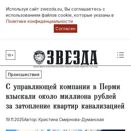
Используя сайт zwezda.su, Вы соглашаетесь с
использованием файлов cookie, которые указаны в
Политике конфиденциальности
Согласен
16+
Главные темы
80 лет Победы
Происшествия
Молодежная столица РФ
СВО
С управляющей компании в Перми
Выборы в Пермском крае
взыскали около миллиона рублей
Социальная поддержка
за затопление квартир канализацией
Инфраструктура
Благоустройство
19.11.2025
Автор: Кристина Смирнова-Думанская