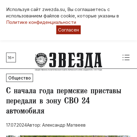
Используя сайт zwezda.su, Вы соглашаетесь с
использованием файлов cookie, которые указаны в
Политике конфиденциальности
Согласен
16+
Главные темы
80 лет Победы
Общество
Молодежная столица РФ
СВО
С начала года пермские приставы
Выборы в Пермском крае
передали в зону СВО 24
Социальная поддержка
автомобиля
Инфраструктура
Благоустройство
17.07.2024
Автор: Александр Матвеев