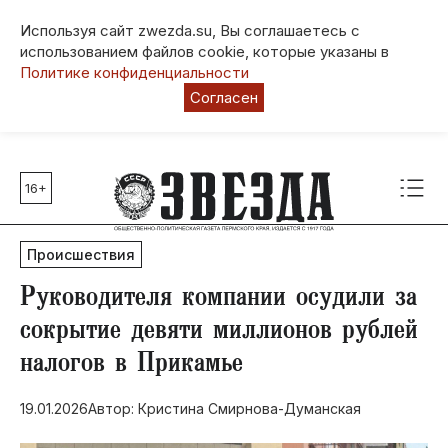
Используя сайт zwezda.su, Вы соглашаетесь с
использованием файлов cookie, которые указаны в
Политике конфиденциальности
Согласен
16+
Главные темы
80 лет Победы
Происшествия
Молодежная столица РФ
СВО
Руководителя компании осудили за
Выборы в Пермском крае
сокрытие девяти миллионов рублей
Социальная поддержка
налогов в Прикамье
Инфраструктура
Благоустройство
19.01.2026
Автор: Кристина Смирнова-Думанская