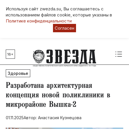
Используя сайт zwezda.su, Вы соглашаетесь с
использованием файлов cookie, которые указаны в
Политике конфиденциальности
Согласен
16+
Главные темы
80 лет Победы
Здоровье
Молодежная столица РФ
СВО
​Разработана архитектурная
Выборы в Пермском крае
концепция новой поликлиники в
Социальная поддержка
микрорайоне Вышка-2
Инфраструктура
Благоустройство
01.11.2025
Автор: Анастасия Кузнецова