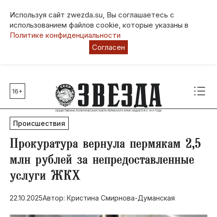
Используя сайт zwezda.su, Вы соглашаетесь с
использованием файлов cookie, которые указаны в
Политике конфиденциальности
Согласен
16+
Главные темы
80 лет Победы
Происшествия
Молодежная столица РФ
СВО
Прокуратура вернула пермякам 2,5
Выборы в Пермском крае
млн рублей за непредоставленные
Социальная поддержка
услуги ЖКХ
Инфраструктура
Благоустройство
22.10.2025
Автор: Кристина Смирнова-Думанская