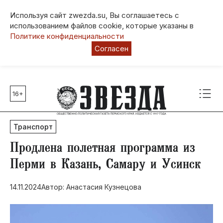
Используя сайт zwezda.su, Вы соглашаетесь с
использованием файлов cookie, которые указаны в
Политике конфиденциальности
Согласен
16+
Главные темы
80 лет Победы
Транспорт
Молодежная столица РФ
СВО
​Продлена полетная программа из
Выборы в Пермском крае
Перми в Казань, Самару и Усинск
Социальная поддержка
14.11.2024
Автор: Анастасия Кузнецова
Инфраструктура
Благоустройство