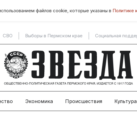
использованием файлов cookie, которые указаны в
Политике 
СВО
Выборы в Пермском крае
Социальная подд
ество
Экономика
Происшествия
Культура