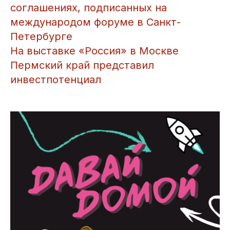
соглашениях, подписанных на
международом форуме в Санкт-
Петербурге
На выставке «Россия» в Москве
Пермский край представил
инвестпотенциал