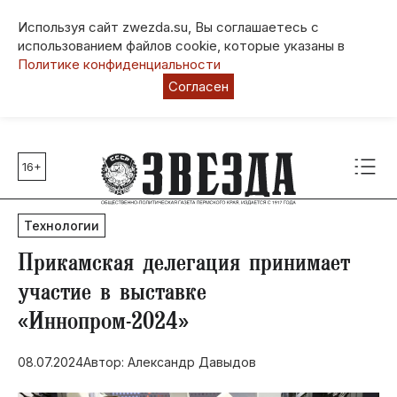
Используя сайт zwezda.su, Вы соглашаетесь с
использованием файлов cookie, которые указаны в
Политике конфиденциальности
Согласен
16+
Главные темы
80 лет Победы
Технологии
Молодежная столица РФ
СВО
Прикамская делегация принимает
Выборы в Пермском крае
участие в выставке
Социальная поддержка
«Иннопром-2024»
Инфраструктура
Благоустройство
08.07.2024
Автор: Александр Давыдов