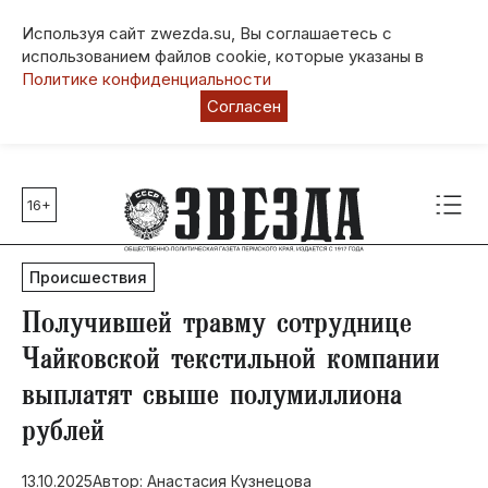
Используя сайт zwezda.su, Вы соглашаетесь с
использованием файлов cookie, которые указаны в
Политике конфиденциальности
Согласен
16+
Главные темы
80 лет Победы
Происшествия
Молодежная столица РФ
СВО
​Получившей травму сотруднице
Выборы в Пермском крае
Чайковской текстильной компании
Социальная поддержка
выплатят свыше полумиллиона
Инфраструктура
рублей
Благоустройство
13.10.2025
Автор: Анастасия Кузнецова