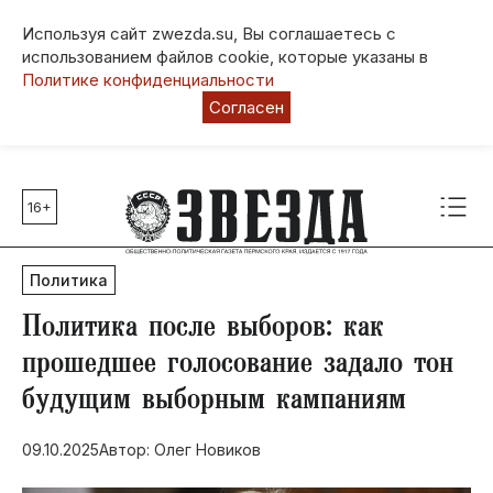
Используя сайт zwezda.su, Вы соглашаетесь с
использованием файлов cookie, которые указаны в
Политике конфиденциальности
Согласен
16+
Главные темы
80 лет Победы
Политика
Молодежная столица РФ
СВО
Политика после выборов: как
Выборы в Пермском крае
прошедшее голосование задало тон
Социальная поддержка
будущим выборным кампаниям
Инфраструктура
Благоустройство
09.10.2025
Автор: Олег Новиков