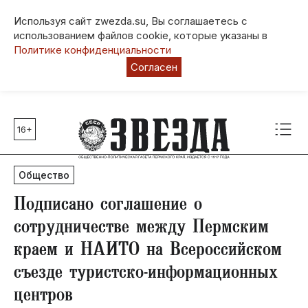
Используя сайт zwezda.su, Вы соглашаетесь с
использованием файлов cookie, которые указаны в
Политике конфиденциальности
Согласен
16+
Главные темы
80 лет Победы
Общество
Молодежная столица РФ
СВО
Подписано соглашение о
Выборы в Пермском крае
сотрудничестве между Пермским
Социальная поддержка
краем и НАИТО на Всероссийском
Инфраструктура
съезде туристско-информационных
Благоустройство
центров