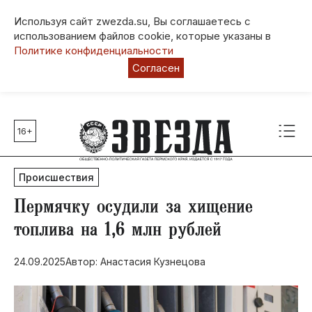
Используя сайт zwezda.su, Вы соглашаетесь с
использованием файлов cookie, которые указаны в
Политике конфиденциальности
Согласен
16+
Главные темы
80 лет Победы
Происшествия
Молодежная столица РФ
СВО
Пермячку осудили за хищение
Выборы в Пермском крае
топлива на 1,6 млн рублей
Социальная поддержка
24.09.2025
Автор: Анастасия Кузнецова
Инфраструктура
Благоустройство