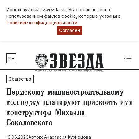
Используя сайт zwezda.su, Вы соглашаетесь с
использованием файлов cookie, которые указаны в
Политике конфиденциальности
Согласен
16+
Главные темы
80 лет Победы
Общество
Молодежная столица РФ
СВО
Пермскому машиностроительному
Выборы в Пермском крае
колледжу планируют присвоить имя
Социальная поддержка
конструктора Михаила
Инфраструктура
Соколовского
Благоустройство
16.06.2026
Автор: Анастасия Кузнецова