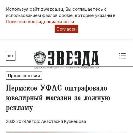
Используя сайт zwezda.su, Вы соглашаетесь с
использованием файлов cookie, которые указаны в
Политике конфиденциальности
Согласен
16+
Главные темы
80 лет Победы
Происшествия
Молодежная столица РФ
СВО
​Пермское УФАС оштрафовало
Выборы в Пермском крае
ювелирный магазин за ложную
Социальная поддержка
рекламу
Инфраструктура
Благоустройство
26.12.2024
Автор: Анастасия Кузнецова