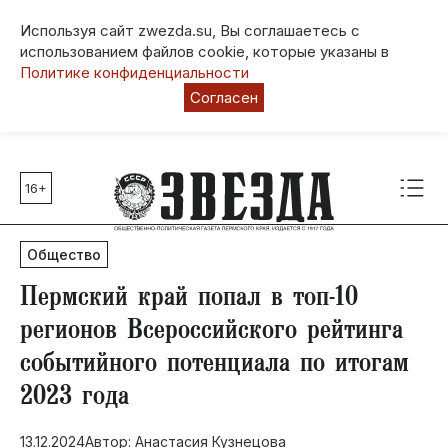
Используя сайт zwezda.su, Вы соглашаетесь с
использованием файлов cookie, которые указаны в
Политике конфиденциальности
Согласен
16+
Главные темы
80 лет Победы
Общество
Молодежная столица РФ
СВО
​Пермский край попал в топ-10
Выборы в Пермском крае
регионов Всероссийского рейтинга
Социальная поддержка
событийного потенциала по итогам
Инфраструктура
2023 года
Благоустройство
13.12.2024
Автор: Анастасия Кузнецова