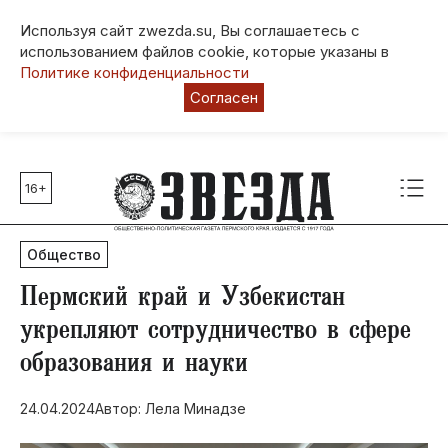
Используя сайт zwezda.su, Вы соглашаетесь с
использованием файлов cookie, которые указаны в
Политике конфиденциальности
Согласен
16+
Главные темы
80 лет Победы
Общество
Молодежная столица РФ
СВО
Пермский край и Узбекистан
Выборы в Пермском крае
укрепляют сотрудничество в сфере
Социальная поддержка
образования и науки
Инфраструктура
Благоустройство
24.04.2024
Автор: Лела Минадзе