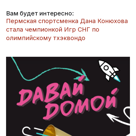
Вам будет интересно:
Пермская спортсменка Дана Конюхова
стала чемпионкой Игр СНГ по
олимпийскому тхэквондо