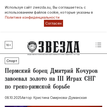
Используя сайт zwezda.su, Вы соглашаетесь с
использованием файлов cookie, которые указаны в
Политике конфиденциальности
Согласен
16+
Главные темы
80 лет Победы
Спорт
Молодежная столица РФ
СВО
Пермский борец Дмитрий Кочуров
Выборы в Пермском крае
завоевал золото на III Играх СНГ
Социальная поддержка
по греко-римской борьбе
Инфраструктура
Благоустройство
08.10.2025
Автор: Кристина Смирнова-Думанская