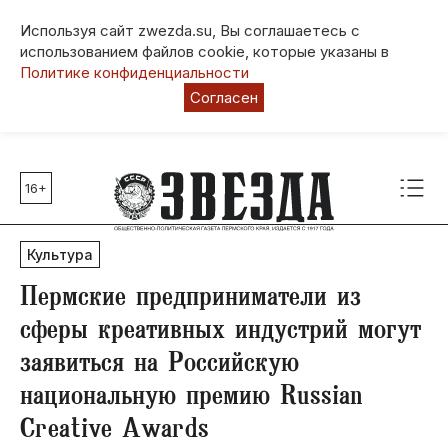
Используя сайт zwezda.su, Вы соглашаетесь с
использованием файлов cookie, которые указаны в
Политике конфиденциальности
Согласен
16+
Главные темы
80 лет Победы
Культура
Молодежная столица РФ
СВО
​Пермские предприниматели из
Выборы в Пермском крае
сферы креативных индустрий могут
Социальная поддержка
заявиться на Российскую
Инфраструктура
национальную премию Russian
Благоустройство
Creative Awards