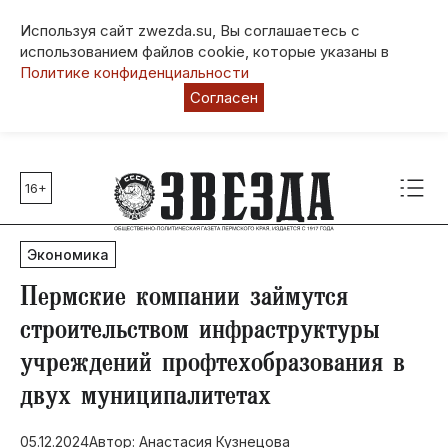
Используя сайт zwezda.su, Вы соглашаетесь с
использованием файлов cookie, которые указаны в
Политике конфиденциальности
Согласен
16+
Главные темы
80 лет Победы
Экономика
Молодежная столица РФ
СВО
​Пермские компании займутся
Выборы в Пермском крае
строительством инфраструктуры
Социальная поддержка
учреждений профтехобразования в
Инфраструктура
двух муниципалитетах
Благоустройство
05.12.2024
Автор: Анастасия Кузнецова