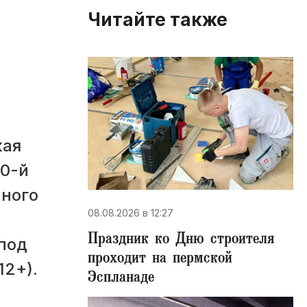
Читайте также
кая
90-й
нного
08.08.2026 в 12:27
Праздник ко Дню строителя
под
проходит на пермской
12+).
Эспланаде