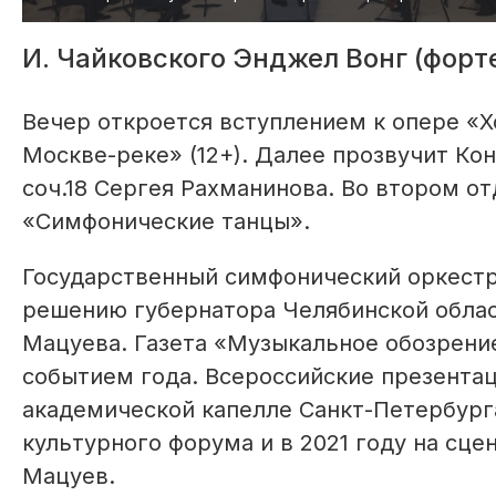
И. Чайковского Энджел Вонг (форт
Вечер откроется вступлением к опере «
Москве-реке» (12+). Далее прозвучит Ко
соч.18 Сергея Рахманинова. Во втором о
«Симфонические танцы».
Государственный симфонический оркестр 
решению губернатора Челябинской облас
Мацуева. Газета «Музыкальное обозрение
событием года. Всероссийские презентац
академической капелле Санкт-Петербурга
культурного форума и в 2021 году на сц
Мацуев.