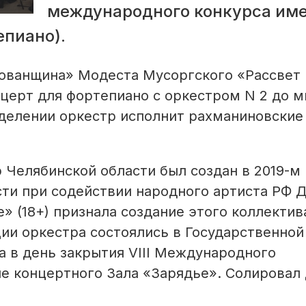
международного конкурса име
епиано).
Хованщина» Модеста Мусоргского «Рассвет 
нцерт для фортепиано с оркестром N 2 до м
тделении оркестр исполнит рахманиновские
Челябинской области был создан в 2019-м 
ти при содействии народного артиста РФ 
» (18+) признала создание этого коллектив
ии оркестра состоялись в Государственной
 в день закрытия VIII Международного
ене концертного Зала «Зарядье». Солировал