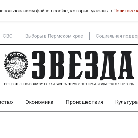
использованием файлов cookie, которые указаны в
Политике 
СВО
Выборы в Пермском крае
Социальная подд
ество
Экономика
Происшествия
Культура