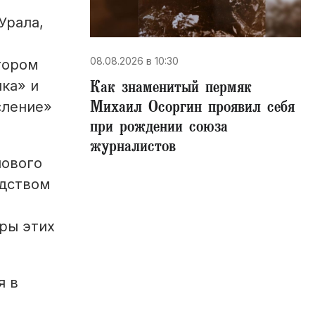
Урала,
08.08.2026 в 10:30
тором
​Как знаменитый пермяк
ка» и
Михаил Осоргин проявил себя
сление»
при рождении союза
журналистов
нового
одством
ры этих
я в