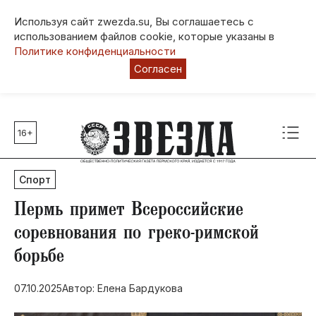
Используя сайт zwezda.su, Вы соглашаетесь с
использованием файлов cookie, которые указаны в
Политике конфиденциальности
Согласен
16+
Главные темы
80 лет Победы
Спорт
Молодежная столица РФ
СВО
​Пермь примет Всероссийские
Выборы в Пермском крае
соревнования по греко-римской
Социальная поддержка
борьбе
Инфраструктура
Благоустройство
07.10.2025
Автор: Елена Бардукова