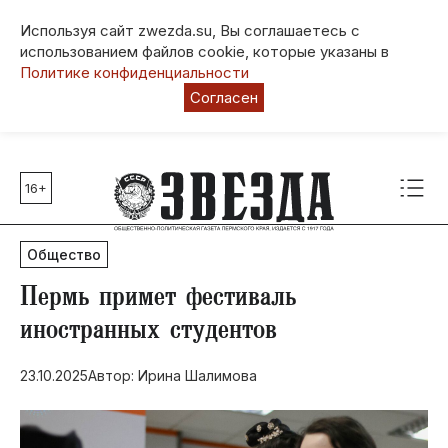
Используя сайт zwezda.su, Вы соглашаетесь с
использованием файлов cookie, которые указаны в
Политике конфиденциальности
Согласен
16+
Главные темы
80 лет Победы
Общество
Молодежная столица РФ
СВО
Пермь примет фестиваль
Выборы в Пермском крае
иностранных студентов
Социальная поддержка
23.10.2025
Автор: ​Ирина Шалимова
Инфраструктура
Благоустройство