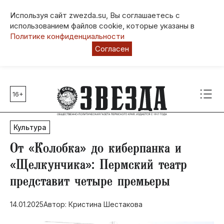
Используя сайт zwezda.su, Вы соглашаетесь с
использованием файлов cookie, которые указаны в
Политике конфиденциальности
Согласен
16+
Главные темы
80 лет Победы
Культура
Молодежная столица РФ
СВО
​От «Колобка» до киберпанка и
Выборы в Пермском крае
«Щелкунчика»: Пермский театр
Социальная поддержка
представит четыре премьеры
Инфраструктура
Благоустройство
14.01.2025
Автор: Кристина Шестакова