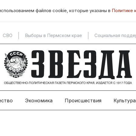
использованием файлов cookie, которые указаны в
Политике 
СВО
Выборы в Пермском крае
Социальная подд
ество
Экономика
Происшествия
Культура