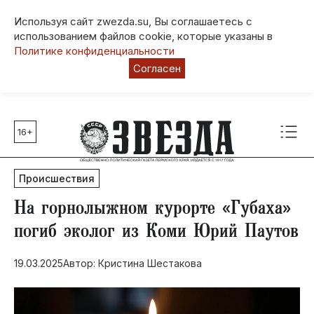
Используя сайт zwezda.su, Вы соглашаетесь с
использованием файлов cookie, которые указаны в
Политике конфиденциальности
Согласен
16+
Главные темы
80 лет Победы
Происшествия
Молодежная столица РФ
СВО
На горнолыжном курорте «Губаха»​
Выборы в Пермском крае
погиб эколог из Коми Юрий Паутов
Социальная поддержка
19.03.2025
Автор: Кристина Шестакова
Инфраструктура
Благоустройство