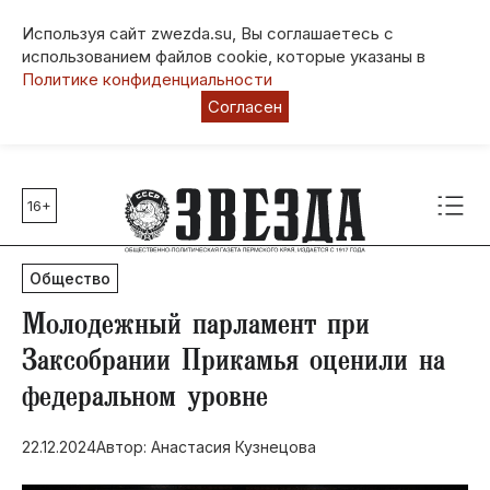
Используя сайт zwezda.su, Вы соглашаетесь с
использованием файлов cookie, которые указаны в
Политике конфиденциальности
Согласен
16+
Главные темы
80 лет Победы
Общество
Молодежная столица РФ
СВО
​Молодежный парламент при
Выборы в Пермском крае
Заксобрании Прикамья оценили на
Социальная поддержка
федеральном уровне
Инфраструктура
Благоустройство
22.12.2024
Автор: Анастасия Кузнецова