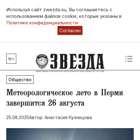
Используя сайт zwezda.su, Вы соглашаетесь с
использованием файлов cookie, которые указаны в
Политике конфиденциальности
Согласен
16+
Главные темы
80 лет Победы
Общество
Молодежная столица РФ
СВО
​Метеорологическое лето в Перми
Выборы в Пермском крае
завершится 26 августа
Социальная поддержка
25.08.2025
Автор: Анастасия Кузнецова
Инфраструктура
Благоустройство