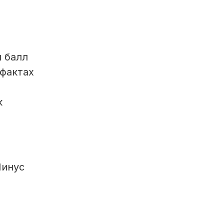
н балл
 фактах
к
Минус