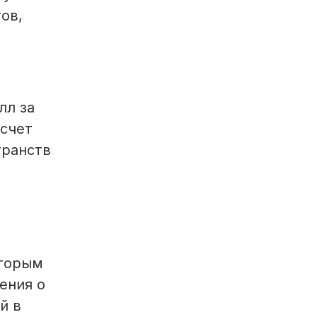
ов,
лл за
асчет
транств
оторым
ения о
й в