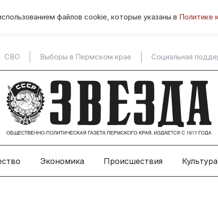
использованием файлов cookie, которые указаны в
Политике 
СВО
Выборы в Пермском крае
Социальная подд
ество
Экономика
Происшествия
Культура