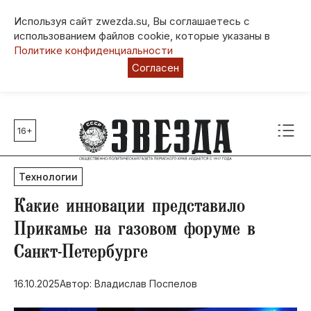
Используя сайт zwezda.su, Вы соглашаетесь с
использованием файлов cookie, которые указаны в
Политике конфиденциальности
Согласен
16+
Главные темы
80 лет Победы
Технологии
Молодежная столица РФ
СВО
Какие инновации представило
Выборы в Пермском крае
Прикамье на газовом форуме в
Социальная поддержка
Санкт-Петербурге
Инфраструктура
Благоустройство
16.10.2025
Автор: ​Владислав Поспелов