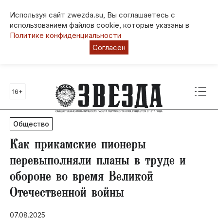
Используя сайт zwezda.su, Вы соглашаетесь с
использованием файлов cookie, которые указаны в
Политике конфиденциальности
Согласен
16+
Главные темы
80 лет Победы
Общество
Молодежная столица РФ
СВО
Как прикамские пионеры
Выборы в Пермском крае
перевыполняли планы в труде и
Социальная поддержка
обороне во время Великой
Инфраструктура
Отечественной войны
Благоустройство
07.08.2025