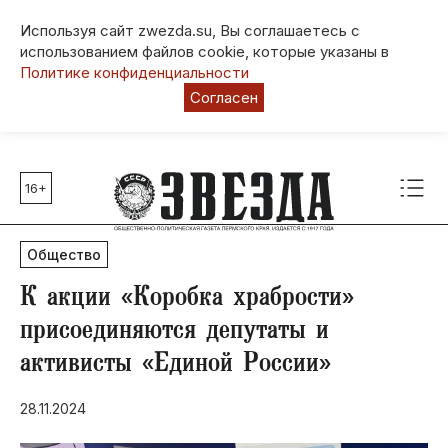
Используя сайт zwezda.su, Вы соглашаетесь с
использованием файлов cookie, которые указаны в
Политике конфиденциальности
Согласен
16+
Главные темы
80 лет Победы
Общество
Молодежная столица РФ
СВО
К акции «Коробка храбрости»
Выборы в Пермском крае
присоединяются депутаты и
Социальная поддержка
активисты «Единой России»
Инфраструктура
Благоустройство
28.11.2024