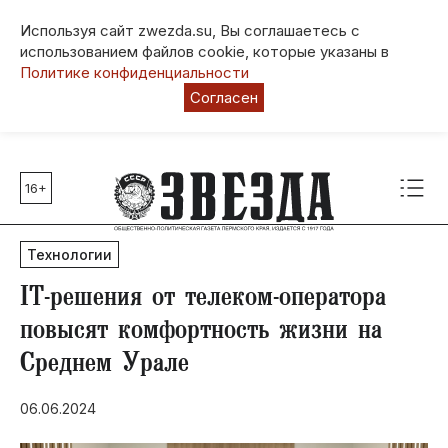
Используя сайт zwezda.su, Вы соглашаетесь с
использованием файлов cookie, которые указаны в
Политике конфиденциальности
Согласен
16+
Главные темы
80 лет Победы
Технологии
Молодежная столица РФ
СВО
IT-решения от телеком-оператора
Выборы в Пермском крае
повысят комфортность жизни на
Социальная поддержка
Среднем Урале
Инфраструктура
Благоустройство
06.06.2024