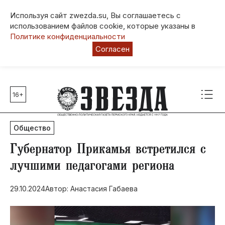
Используя сайт zwezda.su, Вы соглашаетесь с
использованием файлов cookie, которые указаны в
Политике конфиденциальности
Согласен
16+
Главные темы
80 лет Победы
Общество
Молодежная столица РФ
СВО
Губернатор Прикамья встретился с
Выборы в Пермском крае
лучшими педагогами региона
Социальная поддержка
29.10.2024
Автор: Анастасия Габаева
Инфраструктура
Благоустройство