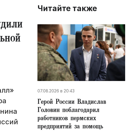
Читайте также
удили
льной
алл»
07.08.2026 в 20:43
ра
Герой России Владислав
Головин поблагодарил
онина
работников пермских
иссий
предприятий за помощь