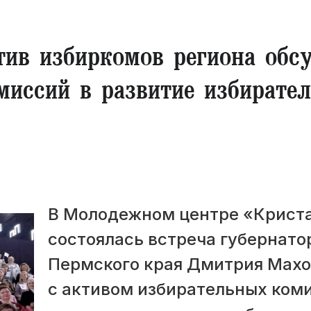
тив избиркомов региона обс
миссий в развитие избирате
В Молодежном центре «Крист
состоялась встреча губернато
Пермского края Дмитрия Мах
с активом избирательных ком