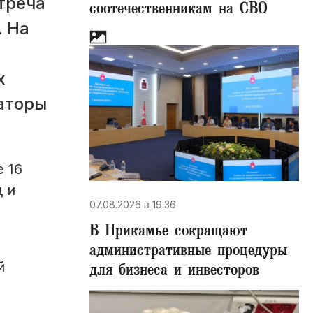
треча
соотечественникам на СВО
. На
х
аторы
 16
 и
07.08.2026 в 19:36
В Прикамье сокращают
административные процедуры
й
для бизнеса и инвесторов