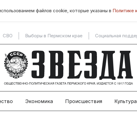
использованием файлов cookie, которые указаны в
Политике 
СВО
Выборы в Пермском крае
Социальная подд
ество
Экономика
Происшествия
Культура