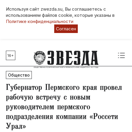
Используя сайт zwezda.su, Вы соглашаетесь с
использованием файлов cookie, которые указаны в
Политике конфиденциальности
Согласен
16+
Главные темы
80 лет Победы
Общество
Молодежная столица РФ
СВО
Губернатор Пермского края провел
Выборы в Пермском крае
рабочую встречу с новым
Социальная поддержка
руководителем пермского
Инфраструктура
подразделения компании «Россети
Благоустройство
Урал»