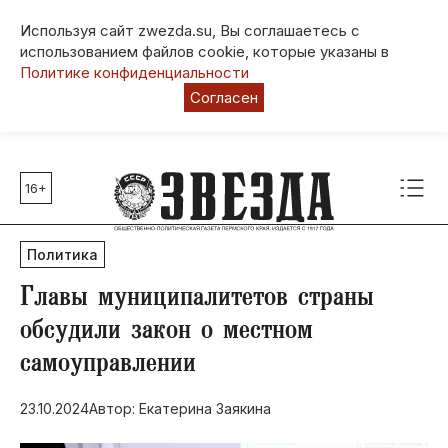
Используя сайт zwezda.su, Вы соглашаетесь с
использованием файлов cookie, которые указаны в
Политике конфиденциальности
Согласен
16+
Главные темы
80 лет Победы
Политика
Молодежная столица РФ
СВО
Главы муниципалитетов страны
Выборы в Пермском крае
обсудили закон о местном
Социальная поддержка
самоуправлении
Инфраструктура
Благоустройство
23.10.2024
Автор: Екатерина Заякина